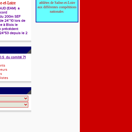
athlètes de Saône-et-Loire
e-et-Loire
aux différentes compétitions
AUD (EAM) a
nationales
ecord
 du 200m SEF
e 24’’10 lors de
e à Blois le
n précédent
 24"53 depuis le 2
O.S du comité 71
ants
neurs
ls
istes