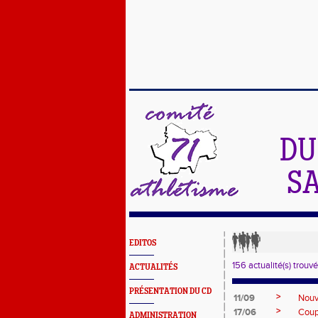
DU
SA
EDITOS
156 actualité(s) trouvé
ACTUALITÉS
PRÉSENTATION DU CD
>
11/09
Nouv
>
17/06
Coup
ADMINISTRATION