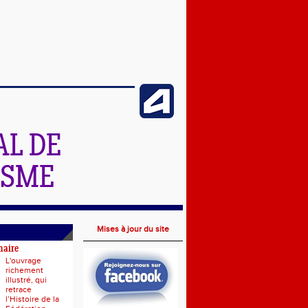
L DE
ISME
Mises à jour du site
naire
L'ouvrage
richement
illustré, qui
retrace
l’Histoire de la