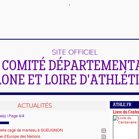
SITE OFFICIEL
 COMITÉ DÉPARTEMENTA
ONE ET LOIRE D'ATHLÉT
ACTUALITÉS
ATHLE.FR
Livre du Cente
e(s) | Page 4/4
elle cage de marteau à GUEUGNON
e d'Europe des Nations