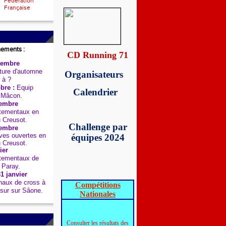
Fédération
Française
nements :
CD Running 71
tembre
ure d'automne
Organisateurs
 à ?
bre :
Equip
Calendrier
 Mâcon.
embre
tementaux en
u Creusot.
Challenge par
embre
es ouvertes en
équipes 2024
u Creusot.
ier
tementaux de
 Paray.
1 janvier
aux de cross à
Compétitions
sur sur Sâone.
Nationales
Consulter les résultats des