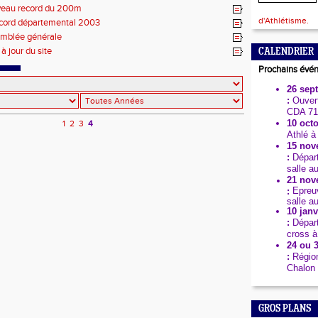
eau record du 200m
d'Athlétisme.
ecord départemental 2003
mblée générale
à jour du site
CALENDRIER
Prochains évé
26 sep
:
Ouvert
CDA 71
10 octo
1
2
3
4
Athlé à
15 nov
:
Dépar
salle a
21 nov
Epreuv
:
salle a
10 janv
:
Dépar
cross à
24 ou 3
:
Région
Chalon 
GROS PLANS