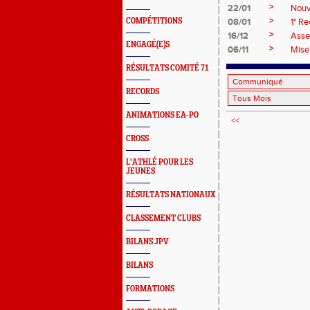
>
22/01
Nouv
>
COMPÉTITIONS
08/01
1° R
>
16/12
Asse
ENGAGÉ(E)S
>
06/11
Mise 
RÉSULTATS COMITÉ 71
RECORDS
ANIMATIONS EA-PO
<<
CROSS
L'ATHLÉ POUR LES
JEUNES
RÉSULTATS NATIONAUX
CLASSEMENT CLUBS
BILANS JPV
BILANS
FORMATIONS