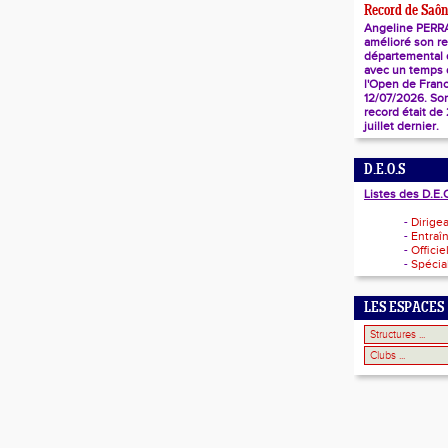
Record de Saôn
Angeline PERR
amélioré son r
départemental
avec un temps d
l'Open de Franc
12/07/2026. So
record était de
juillet dernier.
D.E.O.S
Listes des D.E.
-
Dirige
-
Entraî
-
Officie
-
Spécial
LES ESPACES