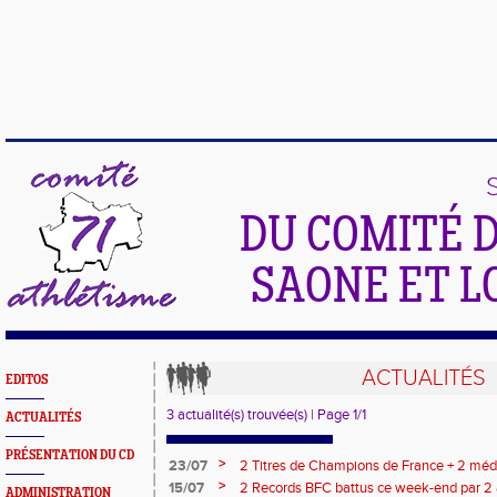
DU COMITÉ 
SAONE ET L
ACTUALITÉS
EDITOS
3 actualité(s) trouvée(s) | Page 1/1
ACTUALITÉS
PRÉSENTATION DU CD
>
23/07
2 Titres de Champions de France + 2 méda
athlètes du 71
>
15/07
2 Records BFC battus ce week-end par 2 
ADMINISTRATION