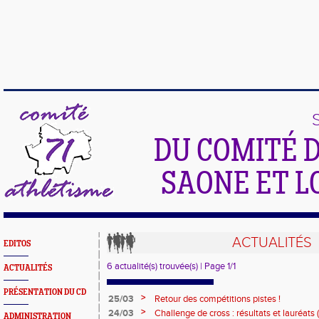
DU COMITÉ 
SAONE ET L
ACTUALITÉS
EDITOS
6 actualité(s) trouvée(s) | Page 1/1
ACTUALITÉS
PRÉSENTATION DU CD
>
25/03
Retour des compétitions pistes !
>
24/03
Challenge de cross : résultats et lauréats (
ADMINISTRATION