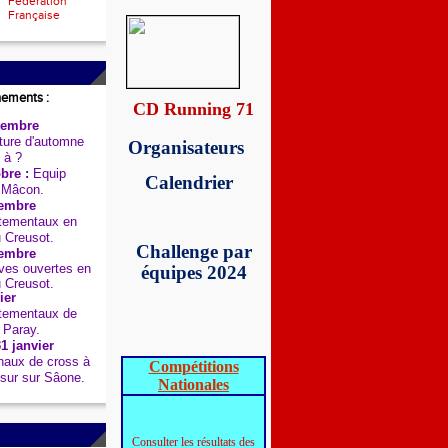
Fédération
Française
nements :
CD Running 71
tembre
ure d'automne
Organisateurs
 à ?
bre :
Equip
Calendrier
 Mâcon.
embre
tementaux en
u Creusot.
Challenge par
embre
es ouvertes en
équipes 2024
u Creusot.
ier
tementaux de
 Paray.
1 janvier
aux de cross à
Compétitions
sur sur Sâone.
Nationales
Consulter les résultats des