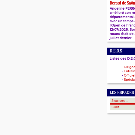
Record de Saôn
Angeline PERR
amélioré son r
départemental
avec un temps d
l'Open de Franc
12/07/2026. So
record était de
juillet dernier.
D.E.O.S
Listes des D.E.
-
Dirige
-
Entraî
-
Officie
-
Spécial
LES ESPACES