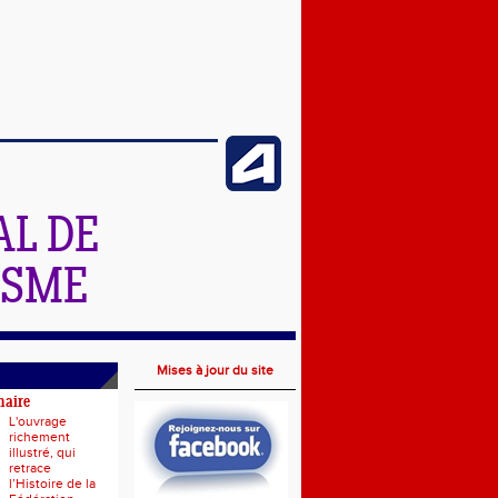
L DE
ISME
Mises à jour du site
naire
L'ouvrage
richement
illustré, qui
retrace
l’Histoire de la