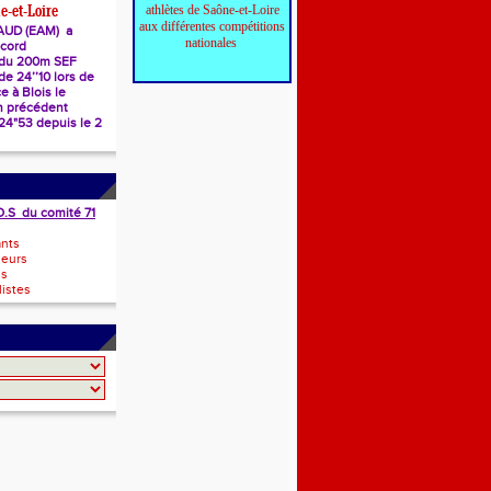
athlètes de Saône-et-Loire
e-et-Loire
aux différentes compétitions
AUD (EAM) a
nationales
ecord
 du 200m SEF
e 24’’10 lors de
e à Blois le
n précédent
 24"53 depuis le 2
O.S du comité 71
ants
neurs
ls
istes