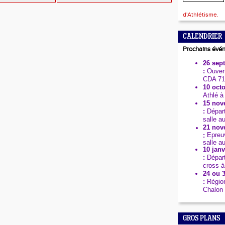
d'Athlétisme.
CALENDRIER
Prochains évé
26 sep
:
Ouvert
CDA 71
10 octo
Athlé à
15 nov
:
Dépar
salle a
21 nov
Epreuv
:
salle a
10 janv
:
Dépar
cross à
24 ou 3
:
Région
Chalon 
GROS PLANS