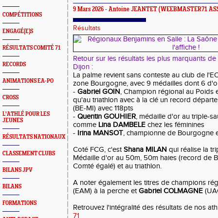
9 Mars 2026 -
Antoine JEANTET
(WEEBMASTER71 AS
COMPÉTITIONS
Résultats
ENGAGÉ(E)S
RÉSULTATS COMITÉ 71
Retour sur les résultats les plus marquants de 
RECORDS
Dijon :
La palme revient sans conteste au club de l'EC
ANIMATIONS EA-PO
zone Bourgogne, avec 9 médailles dont 6 d'or
-
Gabriel GOIN
, Champion régional au Poids et
CROSS
qu'au triathlon avec à la clé un record départe
(BE-MI) avec 118pts
L'ATHLÉ POUR LES
-
Quentin GOUHIER
, médaille d'or au triple-s
JEUNES
comme
Lina DAMBELE
chez les féminines
-
Irina MANSOT
, championne de Bourgogne e
RÉSULTATS NATIONAUX
Coté FCG, c'est
Shana MILAN
qui réalise la tr
CLASSEMENT CLUBS
Médaille d'or au 50m, 50m haies (record de
Comté égalé) et au triathlon.
BILANS JPV
A noter également les titres de champions ré
BILANS
(EAM) à la perche et
Gabriel COLMAGNE
(UAC
FORMATIONS
Retrouvez l'intégralité des résultats de nos ath
71