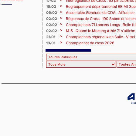
>
17/02
Interrégionaux de Cross : 63 participants p
titre - 3 podiums et 21 qualifiés !
>
16/02
Regroupement départemental BE-MI Gueugn
plein !
>
09/02
Assemblée Générale du CDA : Affluence,
RDV !
>
02/02
Régionaux de Cross : 190 Saône et loirien
>
02/02
Championnats 71 Lancers Longs : Belle fré
performances au RDV ce samedi à Chalon
>
02/02
M-5 : Quand le Meeting Athlé 71 s'affiche 
>
21/01
Championnats régionaux en Salle - Vittel
>
19/01
Championnat de cross 2026