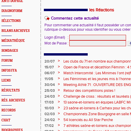
ANTI-DOPAGE
les Réactions
DIAGNOFORM
Commentez cette actualité
SÉLECTIONS
Pour commenter une actualité il faut posséder un compt
rubrique ci-dessous pour vous identifier ou vous crée
BILANS ARCHIVES
Login (Email)
:
MÉDIATHÈQUE
Mot de Passe
:
SONDAGES
>
FORUM
20/07
Les clubs du 71 en nombre aux championn
>
15/07
Open de France et décathlon Féminin : 4 S
INFOS FFA
>
06/07
Match Intercomité : Les Minimes l'ont (re)fa
>
11/05
Les Féminines et les jeunes mis à l'honneu
LIENS
>
30/04
Meeting Athlé 71 : OUVERTURE DES E
>
25/03
Retour des compétitions pistes !
RÉSULTATS
>
24/03
Challenge de cross : résultats et lauréats (
RÉS. ARCHIVES
>
17/03
13 saone-et-loiriens en équipes LABFC M
couleurs de la Ligue à Metz
>
10/03
23 saône et-loiriens à Carhaix pour les 
RECORDS
Cross !
>
02/03
Championnats Zone Bourgogne en salle M
médailles pour les athlètes du 71 !
>
24/02
54 licenciés au All Star Perche
CHAT
>
17/02
7 athlètes saône-et-loiriens aux championn
pour Céline BESSE !
BIOGRAPHIES