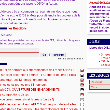
Record de Saôn
se des compétitions piste le 05/04 à Autun.
Angeline PERR
amélioré son r
d de ces très encourageants résultats nul doute que nous
départemental
'entre eux le 15/03 à Metz pour défendre les couleurs de la
avec un temps d
interligue avec la ligue Grand Est. la sélection sera
l'Open de Franc
 prochaines heures !
12/07/2026. So
record était de
les Réactions
juillet dernier.
actualité
ité il faut posséder un compte sur le site FFA, utilisez la rubrique ci-
D.E.O.S
fier ou vous créer un compte.
Listes des D.E.
|
-
Dirige
-
Entraî
mot de passe oublié ?
-
Officie
-
Spécial
 du 71 en nombre aux championnats de France U*NXT !
rance et décathlon Féminin : 4 Saône-et-loiriens à Blois !
LES ESPACES
rcomité : Les Minimes l'ont (re)fait !
ines et les jeunes mis à l'honneur..
Athlé 71 : OUVERTURE DES ENGAGEMENTS !
s compétitions pistes !
de cross : résultats et lauréats (partie 1)
et-loiriens en équipes LABFC Minimes pour défendre les
de la Ligue à Metz
et-loiriens à Carhaix pour les championnats de France de