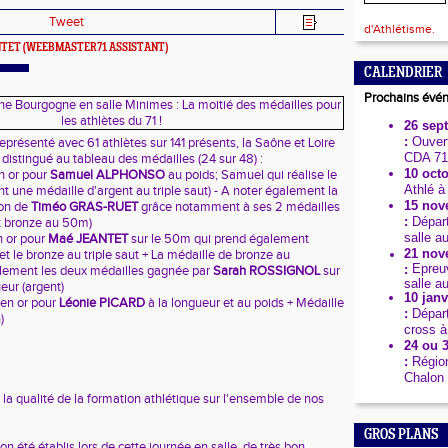
Tweet
d'Athlétisme.
NTET
(WEEBMASTER71 ASSISTANT)
CALENDRIER
Prochains évé
26 sep
:
Ouvert
présenté avec 61 athlètes sur 141 présents, la Saône et Loire
CDA 71
 distingué au tableau des médailles (24 sur 48) :
10 octo
en or pour
Samuel ALPHONSO
au poids; Samuel qui réalise le
Athlé à
 une médaille d'argent au triple saut) - A noter également la
15 nov
lon de
Timéo GRAS-RUET
grâce notamment à ses 2 médailles
:
Dépar
t bronze au 50m)
salle a
n or pour
Maé JEANTET
sur le 50m qui prend également
21 nov
 et le bronze au triple saut + La médaille de bronze au
Epreuv
:
galement les deux médailles gagnée par
Sarah ROSSIGNOL
sur
salle a
eur (argent)
10 janv
 en or pour
Léonie PICARD
à la longueur et au poids + Médaille
:
Dépar
)
cross à
24 ou 3
:
Région
Chalon 
re la qualité de la formation athlétique sur l'ensemble de nos
GROS PLANS
 été établis lors de cette journée en salle. de très bon