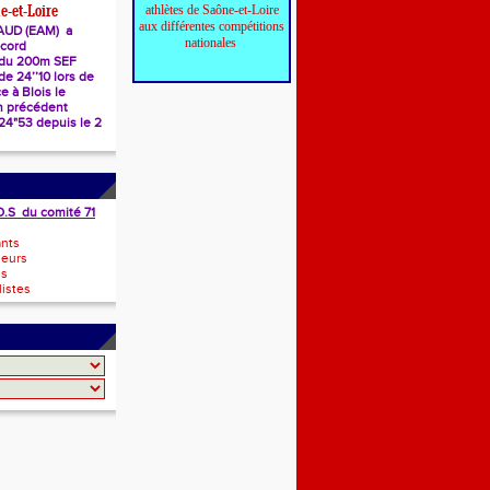
athlètes de Saône-et-Loire
e-et-Loire
aux différentes compétitions
AUD (EAM) a
nationales
ecord
 du 200m SEF
e 24’’10 lors de
e à Blois le
n précédent
 24"53 depuis le 2
O.S du comité 71
ants
neurs
ls
istes