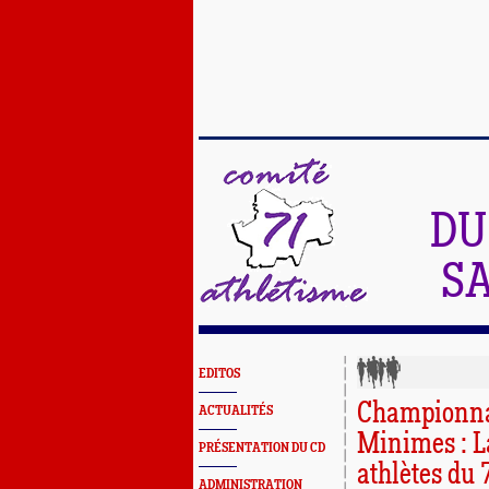
DU
SA
EDITOS
Championnat
ACTUALITÉS
Minimes : La
PRÉSENTATION DU CD
athlètes du 7
ADMINISTRATION