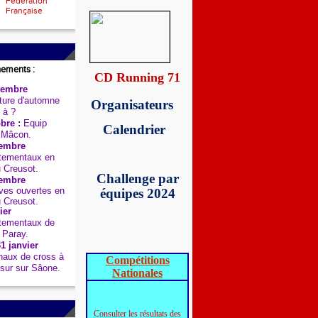
Fédération
Française
nements :
CD Running 71
tembre
ure d'automne
Organisateurs
 à ?
bre :
Equip
Calendrier
 Mâcon.
embre
tementaux en
u Creusot.
Challenge par
embre
es ouvertes en
équipes 2024
u Creusot.
ier
tementaux de
 Paray.
1 janvier
aux de cross à
Compétitions
sur sur Sâone.
Nationales
Consulter les résultats des