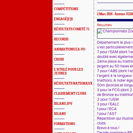
COMPÉTITIONS
2 Mars 2026 -
Antoine JEA
ENGAGÉ(E)S
Résultats
RÉSULTATS COMITÉ 71
RECORDS
Département le plus re
s'est particulièrement
ANIMATIONS EA-PO
7 pour l'EAM (dont 1 
doublé avec également
CROSS
2ème place au triath
(argent au 50 haies e
L'ATHLÉ POUR LES
7 pour l'ABS (dont 1 e
JEUNES
l'argent à la longueur
triathlon). A noter é
RÉSULTATS NATIONAUX
50m (bronze) et longu
3 pour le FCG (dont 2
CLASSEMENT CLUBS
de Bronze au triathlon
2 pour l'USM
BILANS JPV
3 pour l'EALC
1 pour l'ECA
1 pour l'AST
BILANS
Répartition qui illust
clubs.
FORMATIONS
Bravo à tous !
De très nombreux RP on