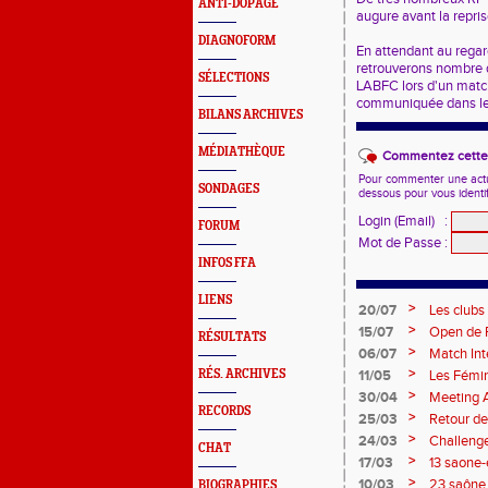
ANTI-DOPAGE
augure avant la repri
DIAGNOFORM
En attendant au regar
retrouverons nombre d
SÉLECTIONS
LABFC lors d'un match 
communiquée dans les
BILANS ARCHIVES
MÉDIATHÈQUE
Commentez cette 
Pour commenter une actual
SONDAGES
dessous pour vous identi
Login (Email)
:
FORUM
Mot de Passe
:
INFOS FFA
LIENS
>
20/07
Les clubs
>
15/07
Open de F
RÉSULTATS
>
06/07
Match Inte
>
RÉS. ARCHIVES
11/05
Les Fémin
>
30/04
Meeting 
RECORDS
>
25/03
Retour de
>
24/03
Challenge 
CHAT
>
17/03
13 saone-
couleurs 
>
10/03
23 saône 
BIOGRAPHIES