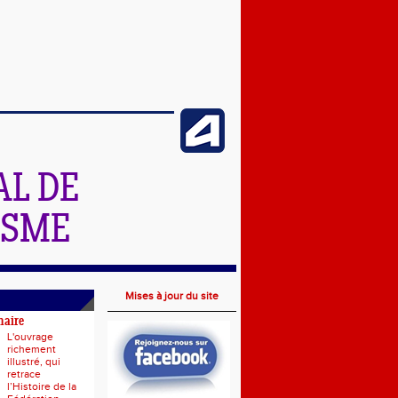
L DE
ISME
Mises à jour du site
naire
L'ouvrage
richement
illustré, qui
retrace
l’Histoire de la