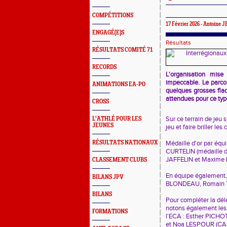
COMPÉTITIONS
17 Février 2026 -
Antoine 
ENGAGÉ(E)S
Résultats
RÉSULTATS COMITÉ 71
RECORDS
L'organisation mise
impeccable. Le parco
ANIMATIONS EA-PO
quelques grosses flaq
attendues pour ce typ
CROSS
Sur ce terrain de jeu s
L'ATHLÉ POUR LES
JEUNES
jeu et faire briller les
RÉSULTATS NATIONAUX
Médaille d'or par équ
CURTELIN (médaille d
JAFFELIN et Maxime 
CLASSEMENT CLUBS
En équipe également, 
BILANS JPV
BLONDEAU, Romain TA
BILANS
Pour compléter la dél
notons également les q
FORMATIONS
l'ECA : Esther PIC
et Noa LESPOUR (CA