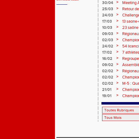
>
30/04
Meeting 
>
25/03
Retour de
>
24/03
Challenge 
>
17/03
13 saone-
couleurs 
>
10/03
23 saône 
Cross !
>
09/03
Régionaux
l'affiche !
>
02/03
Championn
médailles 
>
24/02
54 licenc
>
17/02
7 athlète
pour Céli
>
16/02
Regroupem
plein !
>
09/02
Assemblée
RDV !
>
02/02
Régionaux
>
02/02
Championn
performa
>
02/02
M-5 : Qua
>
21/01
Championn
>
19/01
Champion