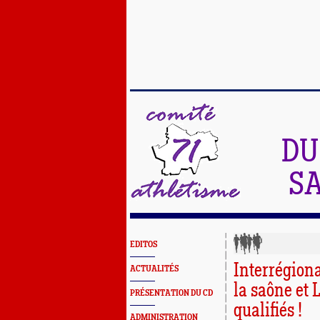
DU
SA
EDITOS
Interrégiona
ACTUALITÉS
la saône et L
PRÉSENTATION DU CD
qualifiés !
ADMINISTRATION