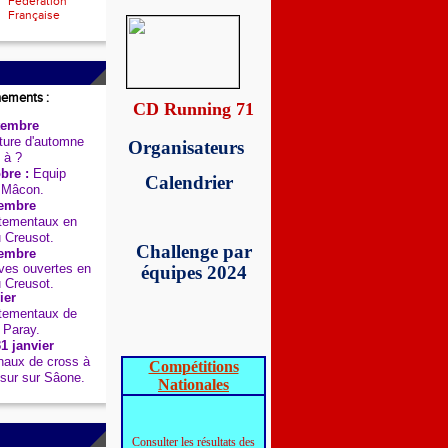
Fédération
Française
nements :
CD Running 71
tembre
ure d'automne
Organisateurs
 à ?
bre :
Equip
Calendrier
 Mâcon.
embre
tementaux en
u Creusot.
Challenge par
embre
es ouvertes en
équipes 2024
u Creusot.
ier
tementaux de
 Paray.
1 janvier
aux de cross à
Compétitions
sur sur Sâone.
Nationales
Consulter les résultats des