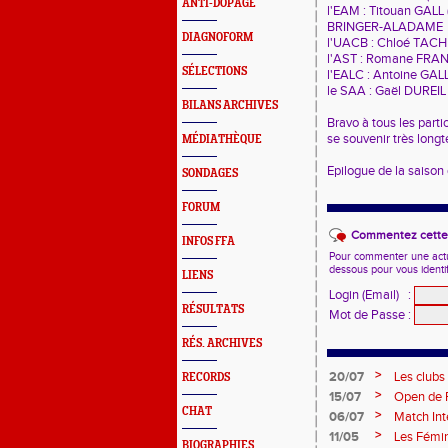
ANTI-DOPAGE
l'EAM : Titouan GALL
BRINGER-ALADAME
DIAGNOFORM
l'UACB : Chloé TACH
l'AST : Romane FRAN
SÉLECTIONS
l'EALC : Antoine GAL
le SAA : Gaël DUREIL
BILANS ARCHIVES
Bravo à tous les parti
se souvenir très longt
MÉDIATHÈQUE
Epilogue de la saison
SONDAGES
FORUM
Commentez cette 
INFOS FFA
Pour commenter une actual
dessous pour vous identi
LIENS
Login (Email)
:
RÉSULTATS
Mot de Passe
:
RÉS. ARCHIVES
>
20/07
Les clubs
RECORDS
>
15/07
Open de F
CHAT
>
06/07
Match Inte
>
11/05
Les Fémin
BIOGRAPHIES