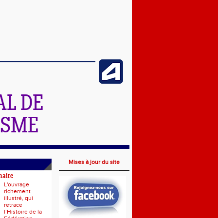
L DE
ISME
Mises à jour du site
naire
L'ouvrage
richement
illustré, qui
retrace
l’Histoire de la