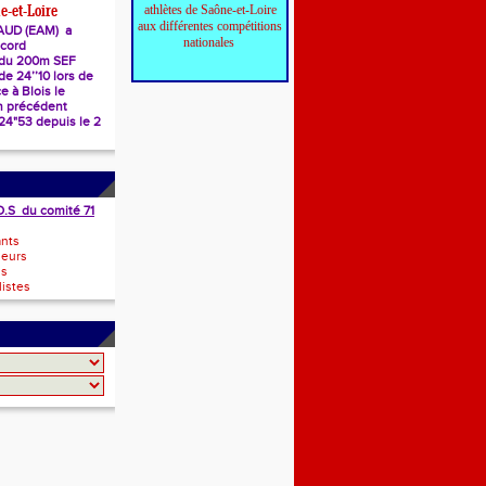
athlètes de Saône-et-Loire
e-et-Loire
aux différentes compétitions
AUD (EAM) a
nationales
ecord
 du 200m SEF
e 24’’10 lors de
e à Blois le
n précédent
 24"53 depuis le 2
O.S du comité 71
ants
neurs
ls
istes