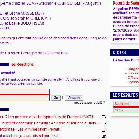
 (5ème chez les JUM) - Stéphanie CANIOU (SEF) - Augustin
Record de Saôn
Angeline PERR
amélioré son r
ET et Léane MASSE (JUF)
départemental
COIS et Sarah MICHEL (CAF)
avec un temps d
LO et Basile BOLOT (SEM)
l'Open de Franc
 (SEM)
12/07/2026. So
record était de
cipants qui ont tout donné dans des conditions dont il risque de
juillet dernier.
emps....
D.E.O.S
 de Cross en Bretagne dans 2 semaines !
Listes des D.E.
les Réactions
-
Dirige
actualité
-
Entraî
-
Officie
ité il faut posséder un compte sur le site FFA, utilisez la rubrique ci-
-
Spécial
fier ou vous créer un compte.
LES ESPACES
|
mot de passe oublié ?
 du 71 en nombre aux championnats de France U*NXT !
rance et décathlon Féminin : 4 Saône-et-loiriens à Blois !
rcomité : Les Minimes l'ont (re)fait !
ines et les jeunes mis à l'honneur..