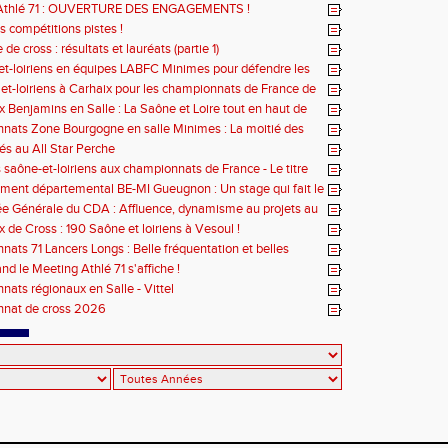
Athlé 71 : OUVERTURE DES ENGAGEMENTS !
s compétitions pistes !
de cross : résultats et lauréats (partie 1)
et-loiriens en équipes LABFC Minimes pour défendre les
de la Ligue à Metz
et-loiriens à Carhaix pour les championnats de France de
 Benjamins en Salle : La Saône et Loire tout en haut de
ats Zone Bourgogne en salle Minimes : La moitié des
pour les athlètes du 71 !
iés au All Star Perche
s saône-et-loiriens aux championnats de France - Le titre
ne BESSE !
ent départemental BE-MI Gueugnon : Un stage qui fait le
 Générale du CDA : Affluence, dynamisme au projets au
 de Cross : 190 Saône et loiriens à Vesoul !
ats 71 Lancers Longs : Belle fréquentation et belles
nces au RDV ce samedi à Chalon !
nd le Meeting Athlé 71 s'affiche !
ats régionaux en Salle - Vittel
nat de cross 2026