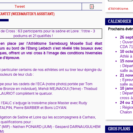
Tweet
d'Athlétisme.
JEANTET
(WEEBMASTER71 ASSISTANT)
CALENDRIER
Prochains évé
26 sep
:
Ouvert
 en place par l'Athlétisme Sarrebourg Moselle Sud était
CDA 71
urs au bord de l'Etang Leibach s'est révélé très boueux avec
10 octo
ues, offrant un vrai cross à l'image des conditions hivernales
Athlé à
e d'épreuve.
15 nov
:
Dépar
i particulier certains de nos athlètes ont su tirer leur épingle du
salle a
 couleurs de leur club :
21 nov
Epreuv
:
ipe pour les cadets de l'ECA (notre photo) portée par Tom
salle a
10 janv
e Bronze en indviduel), Mehdi MEJNAOUI (7ème) - Thiabud
:
Dépar
LAURIOT complètent le quatuor.
cross à
24 ou 3
l'EALC s'adjuge la troisième place Master avec Rudy
:
Région
LPIN, Pierre BARBIER et Boris LOYAN.
Chalon 
égation de Saône et Loire qui les accompagnera à Carhaix,
ualifications pour :
HOT (MIF) - Nathan PONARD (JUM) - Gaspard DARNAUGULHEM
GROS PLANS
M)