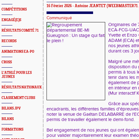
16 Février 2026 -
Antoine JEANTET
(WEEBMASTER71 
COMPÉTITIONS
Communiqué
ENGAGÉ(E)S
Originaires de
ECA-FCG-UACB
RÉSULTATS COMITÉ 71
Yvette et Enzo
ADAM (ECA) et
RECORDS
nos jeunes athl
durant ces 3 jo
ANIMATIONS EA-PO
Malgré une mét
CROSS
disposition du
permis à tous 
L'ATHLÉ POUR LES
JEUNES
tenir dans les 
également de 
RÉSULTATS NATIONAUX
en intérieur e
(Mur interactif
CLASSEMENT CLUBS
Grâce aux spéci
BILANS JPV
encadrants, les différentes familles d'épreuve
noter la venue de Gaétan DELABARRE de l'EC
BILANS
permis de travailler également le demi-fond.
FORMATIONS
Bel engagement de nos jeunes qui ont égalem
pour valider majoritairement leur examen théor