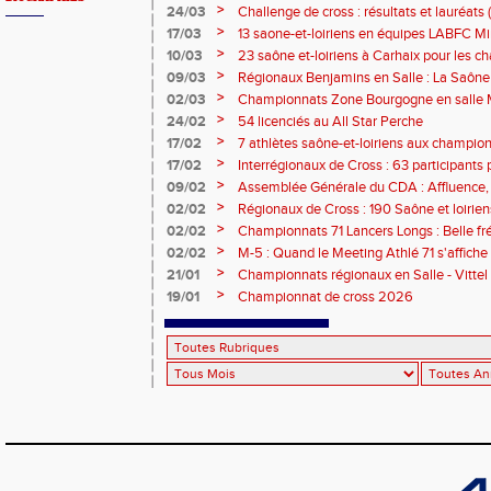
>
24/03
Challenge de cross : résultats et lauréats (
>
17/03
13 saone-et-loiriens en équipes LABFC M
couleurs de la Ligue à Metz
>
10/03
23 saône et-loiriens à Carhaix pour les 
Cross !
>
09/03
Régionaux Benjamins en Salle : La Saône 
l'affiche !
>
02/03
Championnats Zone Bourgogne en salle M
médailles pour les athlètes du 71 !
>
24/02
54 licenciés au All Star Perche
>
17/02
7 athlètes saône-et-loiriens aux championn
pour Céline BESSE !
>
17/02
Interrégionaux de Cross : 63 participants p
titre - 3 podiums et 21 qualifiés !
>
09/02
Assemblée Générale du CDA : Affluence,
RDV !
>
02/02
Régionaux de Cross : 190 Saône et loirien
>
02/02
Championnats 71 Lancers Longs : Belle fré
performances au RDV ce samedi à Chalon
>
02/02
M-5 : Quand le Meeting Athlé 71 s'affiche 
>
21/01
Championnats régionaux en Salle - Vittel
>
19/01
Championnat de cross 2026