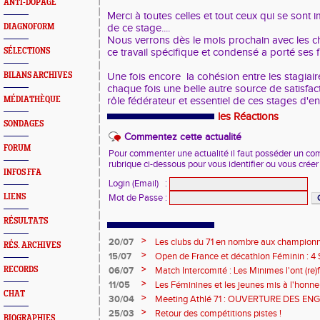
ANTI-DOPAGE
Merci à toutes celles et tout ceux qui se sont 
DIAGNOFORM
de ce stage....
Nous verrons dès le mois prochain avec les 
SÉLECTIONS
ce travail spécifique et condensé a porté ses fr
BILANS ARCHIVES
Une fois encore la cohésion entre les stagiaire
chaque fois une belle autre source de satisfact
MÉDIATHÈQUE
rôle fédérateur et essentiel de ces stages d'e
les Réactions
SONDAGES
Commentez cette actualité
FORUM
Pour commenter une actualité il faut posséder un compt
rubrique ci-dessous pour vous identifier ou vous crée
INFOS FFA
Login (Email)
:
LIENS
Mot de Passe
:
RÉSULTATS
>
20/07
Les clubs du 71 en nombre aux championn
RÉS. ARCHIVES
>
15/07
Open de France et décathlon Féminin : 4 S
>
RECORDS
06/07
Match Intercomité : Les Minimes l'ont (re)fa
>
11/05
Les Féminines et les jeunes mis à l'honneu
CHAT
>
30/04
Meeting Athlé 71 : OUVERTURE DES E
>
25/03
Retour des compétitions pistes !
BIOGRAPHIES