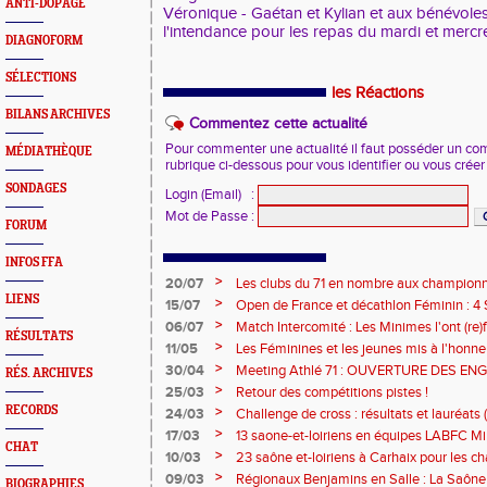
ANTI-DOPAGE
Véronique - Gaétan et Kylian et aux bénévoles
l'intendance pour les repas du mardi et mercre
DIAGNOFORM
SÉLECTIONS
les Réactions
BILANS ARCHIVES
Commentez cette actualité
Pour commenter une actualité il faut posséder un compt
MÉDIATHÈQUE
rubrique ci-dessous pour vous identifier ou vous crée
SONDAGES
Login (Email)
:
Mot de Passe
:
FORUM
INFOS FFA
>
20/07
Les clubs du 71 en nombre aux championn
LIENS
>
15/07
Open de France et décathlon Féminin : 4 S
>
06/07
Match Intercomité : Les Minimes l'ont (re)fa
RÉSULTATS
>
11/05
Les Féminines et les jeunes mis à l'honneu
>
30/04
Meeting Athlé 71 : OUVERTURE DES E
RÉS. ARCHIVES
>
25/03
Retour des compétitions pistes !
RECORDS
>
24/03
Challenge de cross : résultats et lauréats (
>
17/03
13 saone-et-loiriens en équipes LABFC M
CHAT
couleurs de la Ligue à Metz
>
10/03
23 saône et-loiriens à Carhaix pour les 
Cross !
>
09/03
Régionaux Benjamins en Salle : La Saône 
BIOGRAPHIES