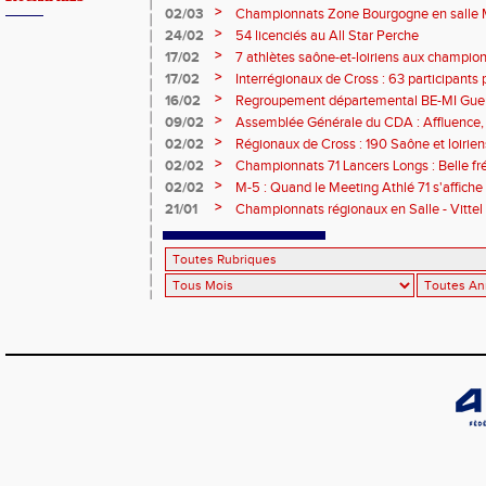
l'affiche !
>
02/03
Championnats Zone Bourgogne en salle M
médailles pour les athlètes du 71 !
>
24/02
54 licenciés au All Star Perche
>
17/02
7 athlètes saône-et-loiriens aux championn
pour Céline BESSE !
>
17/02
Interrégionaux de Cross : 63 participants p
titre - 3 podiums et 21 qualifiés !
>
16/02
Regroupement départemental BE-MI Gueugn
plein !
>
09/02
Assemblée Générale du CDA : Affluence,
RDV !
>
02/02
Régionaux de Cross : 190 Saône et loirien
>
02/02
Championnats 71 Lancers Longs : Belle fré
performances au RDV ce samedi à Chalon
>
02/02
M-5 : Quand le Meeting Athlé 71 s'affiche 
>
21/01
Championnats régionaux en Salle - Vittel