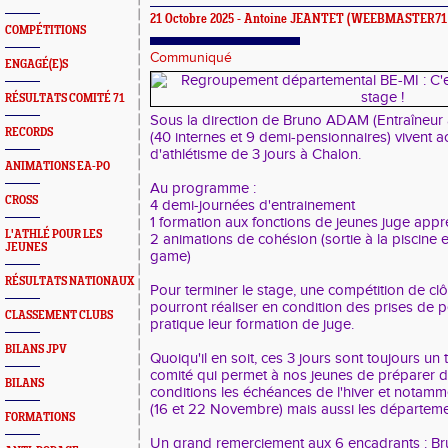
21 Octobre 2025 -
Antoine JEANTET
(WEEBMASTER71 
COMPÉTITIONS
Communiqué
ENGAGÉ(E)S
RÉSULTATS COMITÉ 71
Sous la direction de Bruno ADAM (Entraîneur 
RECORDS
(40 internes et 9 demi-pensionnaires) vivent a
d'athlétisme de 3 jours à Chalon.
ANIMATIONS EA-PO
Au programme :
CROSS
4 demi-journées d'entrainement
1 formation aux fonctions de jeunes juge appr
L'ATHLÉ POUR LES
2 animations de cohésion (sortie à la piscine e
JEUNES
game)
RÉSULTATS NATIONAUX
Pour terminer le stage, une compétition de clô
pourront réaliser en condition des prises de
CLASSEMENT CLUBS
pratique leur formation de juge.
BILANS JPV
Quoiqu'il en soit, ces 3 jours sont toujours un 
comité qui permet à nos jeunes de préparer d
BILANS
conditions les échéances de l'hiver et notamm
(16 et 22 Novembre) mais aussi les départeme
FORMATIONS
Un grand remerciement aux 6 encadrants : Bru