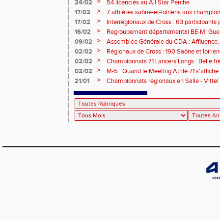
médailles pour les athlètes du 71 !
>
24/02
54 licenciés au All Star Perche
>
17/02
7 athlètes saône-et-loiriens aux championn
pour Céline BESSE !
>
17/02
Interrégionaux de Cross : 63 participants p
titre - 3 podiums et 21 qualifiés !
>
16/02
Regroupement départemental BE-MI Gueugn
plein !
>
09/02
Assemblée Générale du CDA : Affluence,
RDV !
>
02/02
Régionaux de Cross : 190 Saône et loirien
>
02/02
Championnats 71 Lancers Longs : Belle fré
performances au RDV ce samedi à Chalon
>
02/02
M-5 : Quand le Meeting Athlé 71 s'affiche 
>
21/01
Championnats régionaux en Salle - Vittel