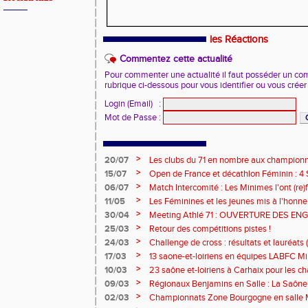
les Réactions
Commentez cette actualité
Pour commenter une actualité il faut posséder un compt
rubrique ci-dessous pour vous identifier ou vous crée
Login (Email)
:
Mot de Passe
:
>
20/07
Les clubs du 71 en nombre aux championn
>
15/07
Open de France et décathlon Féminin : 4 S
>
06/07
Match Intercomité : Les Minimes l'ont (re)fa
>
11/05
Les Féminines et les jeunes mis à l'honneu
>
30/04
Meeting Athlé 71 : OUVERTURE DES E
>
25/03
Retour des compétitions pistes !
>
24/03
Challenge de cross : résultats et lauréats (
>
17/03
13 saone-et-loiriens en équipes LABFC M
couleurs de la Ligue à Metz
>
10/03
23 saône et-loiriens à Carhaix pour les 
Cross !
>
09/03
Régionaux Benjamins en Salle : La Saône 
l'affiche !
>
02/03
Championnats Zone Bourgogne en salle M