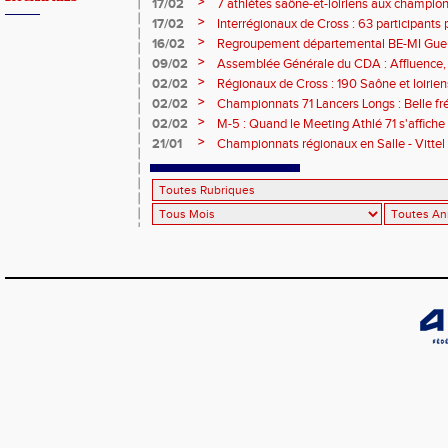
>
17/02
7 athlètes saône-et-loiriens aux championn
pour Céline BESSE !
>
17/02
Interrégionaux de Cross : 63 participants p
titre - 3 podiums et 21 qualifiés !
>
16/02
Regroupement départemental BE-MI Gueugn
plein !
>
09/02
Assemblée Générale du CDA : Affluence,
RDV !
>
02/02
Régionaux de Cross : 190 Saône et loirien
>
02/02
Championnats 71 Lancers Longs : Belle fré
performances au RDV ce samedi à Chalon
>
02/02
M-5 : Quand le Meeting Athlé 71 s'affiche 
>
21/01
Championnats régionaux en Salle - Vittel