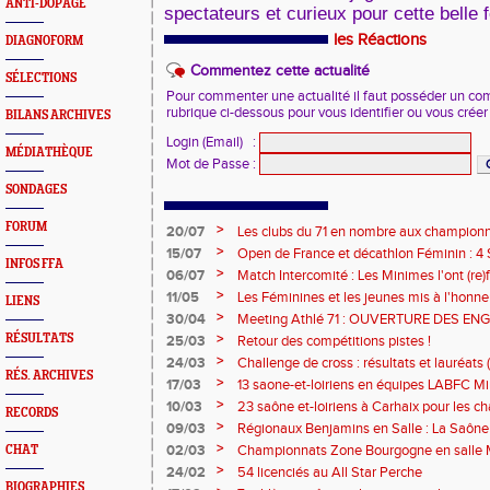
ANTI-DOPAGE
spectateurs et curieux pour cette belle f
les Réactions
DIAGNOFORM
Commentez cette actualité
SÉLECTIONS
Pour commenter une actualité il faut posséder un compt
rubrique ci-dessous pour vous identifier ou vous crée
BILANS ARCHIVES
Login (Email)
:
MÉDIATHÈQUE
Mot de Passe
:
SONDAGES
FORUM
>
20/07
Les clubs du 71 en nombre aux championn
>
15/07
Open de France et décathlon Féminin : 4 S
INFOS FFA
>
06/07
Match Intercomité : Les Minimes l'ont (re)fa
>
11/05
Les Féminines et les jeunes mis à l'honneu
LIENS
>
30/04
Meeting Athlé 71 : OUVERTURE DES E
>
RÉSULTATS
25/03
Retour des compétitions pistes !
>
24/03
Challenge de cross : résultats et lauréats (
RÉS. ARCHIVES
>
17/03
13 saone-et-loiriens en équipes LABFC M
couleurs de la Ligue à Metz
>
10/03
23 saône et-loiriens à Carhaix pour les 
RECORDS
Cross !
>
09/03
Régionaux Benjamins en Salle : La Saône 
l'affiche !
>
02/03
Championnats Zone Bourgogne en salle M
CHAT
médailles pour les athlètes du 71 !
>
24/02
54 licenciés au All Star Perche
BIOGRAPHIES