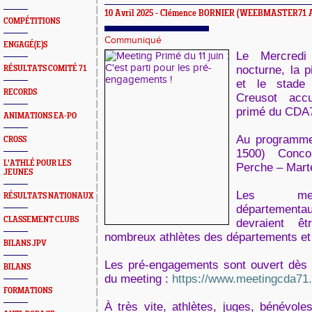
10 Avril 2025 -
Clémence BORNIER
(WEEBMASTER71 
COMPÉTITIONS
Communiqué
ENGAGÉ(E)S
Le Mercredi
nocturne, la 
RÉSULTATS COMITÉ 71
et le stad
RECORDS
Creusot accu
primé du CDA
ANIMATIONS EA-PO
Au programme
CROSS
1500) Conco
L'ATHLÉ POUR LES
Perche – Mart
JEUNES
Les meil
RÉSULTATS NATIONAUX
départementa
CLASSEMENT CLUBS
devraient ê
nombreux athlètes des départements et 
BILANS JPV
Les pré-engagements sont ouvert dès m
BILANS
du meeting :
https://www.meetingcda71
FORMATIONS
À très vite, athlètes, juges, bénévol