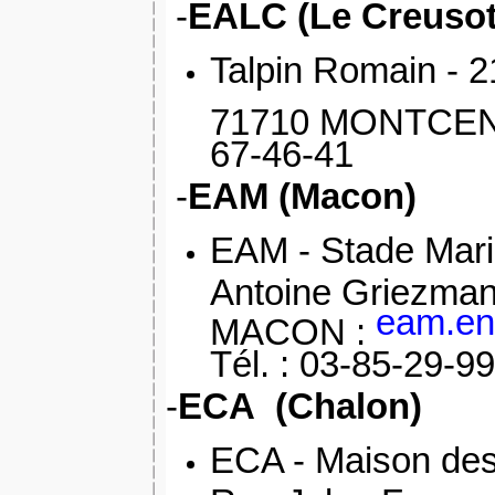
-
EALC (Le Creusot
Talpin Romain
- 2
71710 MONTCEN
67-46-41
-
EAM (Macon)
EAM
- Stade Mar
Antoine Griezman
eam.en
MACON :
Tél. : 03-85-29-9
-
ECA (Chalon)
ECA - Maison des