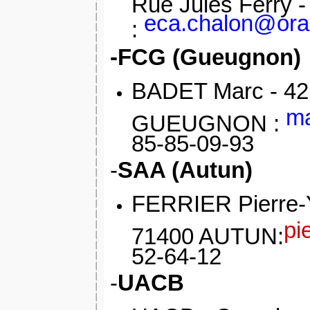
Rue Jules Ferry 
eca.chalon@ora
:
-FCG (Gueugnon)
BADET Marc
- 42
ma
GUEUGNON :
85-85-09-93
-
SAA (Autun)
FERRIER Pierre
pi
71400 AUTUN:
52-64-12
-
UACB