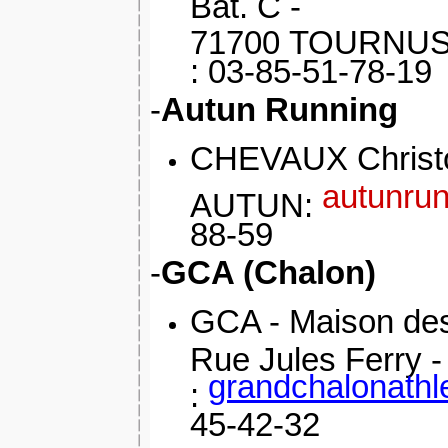
Bât. C -
71700 TOURNU
: 03-85-51-78-19
-
Autun Running
CHEVAUX Christ
autunru
AUTUN:
88-59
-
GCA (Chalon)
GCA -
Maison des
Rue Jules Ferry 
grandchalonath
:
45-42-32