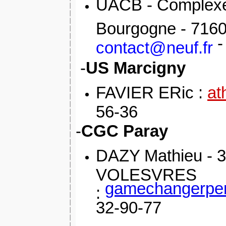
UACB
- Complexe
Bourgogne - 716
-
contact@neuf.fr
-
US Marcigny
FAVIER ERic :
at
56-36
-
CGC Paray
DAZY Mathieu - 
VOLESVRES
gamechangerper
:
32-90-77