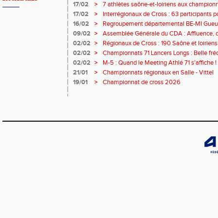
17/02
>
7 athlètes saône-et-loiriens aux championna
pour Céline BESSE !
17/02
>
Interrégionaux de Cross : 63 participants pou
- 3 podiums et 21 qualifiés !
16/02
>
Regroupement départemental BE-MI Gueugno
plein !
09/02
>
Assemblée Générale du CDA : Affluence, 
RDV !
02/02
>
Régionaux de Cross : 190 Saône et loiriens
02/02
>
Championnats 71 Lancers Longs : Belle fréq
performances au RDV ce samedi à Chalon 
02/02
>
M-5 : Quand le Meeting Athlé 71 s'affiche !
21/01
>
Championnats régionaux en Salle - Vittel
19/01
>
Championnat de cross 2026