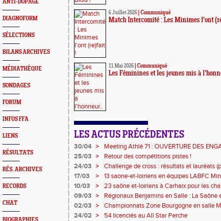
ANTI-DOPAGE
6 Juillet 2026
|
Communiqué
DIAGNOFORM
Match Intercomité : Les Minimes l'ont (re)
SÉLECTIONS
BILANS ARCHIVES
11 Mai 2026
|
Communiqué
MÉDIATHÈQUE
Les Féminines et les jeunes mis à l'honn
SONDAGES
FORUM
INFOS FFA
LES ACTUS PRÉCÉDENTES
LIENS
30/04
>
Meeting Athlé 71 : OUVERTURE DES EN
RÉSULTATS
25/03
>
Retour des compétitions pistes !
24/03
>
Challenge de cross : résultats et lauréats (pa
RÉS. ARCHIVES
17/03
>
13 saone-et-loiriens en équipes LABFC Min
couleurs de la Ligue à Metz
10/03
>
23 saône et-loiriens à Carhaix pour les c
RECORDS
Cross !
09/03
>
Régionaux Benjamins en Salle : La Saône et
CHAT
l'affiche !
02/03
>
Championnats Zone Bourgogne en salle Mi
médailles pour les athlètes du 71 !
24/02
>
54 licenciés au All Star Perche
BIOGRAPHIES