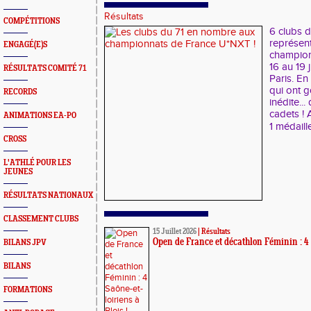
Résultats
COMPÉTITIONS
6 clubs 
représent
ENGAGÉ(E)S
champion
16 au 19 
RÉSULTATS COMITÉ 71
Paris. En
qui ont 
RECORDS
inédite..
cadets ! 
ANIMATIONS EA-PO
1 médaille
CROSS
L'ATHLÉ POUR LES
JEUNES
RÉSULTATS NATIONAUX
CLASSEMENT CLUBS
15 Juillet 2026
|
Résultats
Open de France et décathlon Féminin : 4 S
BILANS JPV
BILANS
FORMATIONS