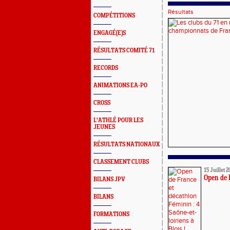
Résultats
COMPÉTITIONS
ENGAGÉ(E)S
RÉSULTATS COMITÉ 71
RECORDS
ANIMATIONS EA-PO
CROSS
L'ATHLÉ POUR LES
JEUNES
RÉSULTATS NATIONAUX
CLASSEMENT CLUBS
15 Juillet 2
Open de F
BILANS JPV
BILANS
FORMATIONS