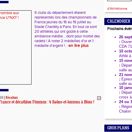
d'Athlétisme.
6 clubs du département étaient
représentés lors des championnats de
CALENDRIER
France jeunes du 16 au 19 juillet au
Stade Charléty à Paris. En tout ce sont
Prochains évé
20 athlètes qui ont goûté à cette
ambiance inédite... dont pour moitié des
26 sep
cadets ! A noter 2 médailles d'or et 1
:
Ouvert
médaille d'argent !...
en lire plus
CDA 71
10 octo
Athlé à
15 nov
:
Dépar
salle a
21 nov
Epreuv
:
salle a
10 janv
:
Dépar
cross à
026
|
Résultats
24 ou 3
rance et décathlon Féminin : 4 Saône-et-loiriens à Blois !
:
Région
Chalon 
GROS PLANS