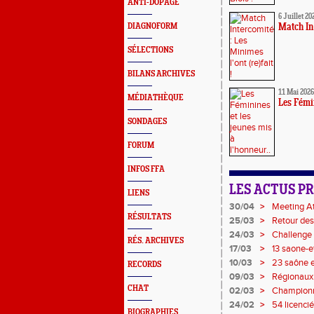
ANTI-DOPAGE
6 Juillet 20
DIAGNOFORM
Match Int
SÉLECTIONS
BILANS ARCHIVES
11 Mai 2026
MÉDIATHÈQUE
Les Fémin
SONDAGES
FORUM
INFOS FFA
LES ACTUS P
LIENS
30/04
>
Meeting A
RÉSULTATS
25/03
>
Retour des
24/03
>
Challenge d
RÉS. ARCHIVES
17/03
>
13 saone-e
couleurs d
10/03
>
23 saône e
RECORDS
Cross !
09/03
>
Régionaux 
l'affiche !
CHAT
02/03
>
Championna
médailles p
24/02
>
54 licencié
BIOGRAPHIES