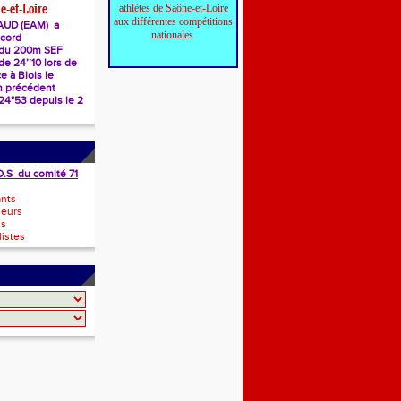
athlètes de Saône-et-Loire
e-et-Loire
aux différentes compétitions
AUD (EAM) a
nationales
ecord
 du 200m SEF
e 24’’10 lors de
e à Blois le
n précédent
 24"53 depuis le 2
O.S du comité 71
ants
neurs
ls
istes