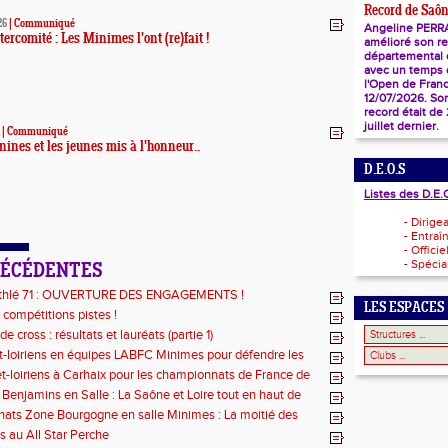
Record de Saôn
26
|
Communiqué
Angeline PERR
ercomité : Les Minimes l'ont (re)fait !
amélioré son r
départemental
avec un temps d
l'Open de Franc
12/07/2026. So
record était de
juillet dernier.
|
Communiqué
ines et les jeunes mis à l'honneur..
D.E.O.S
Listes des D.E.
-
Dirige
-
Entraî
-
Officie
-
Spécial
RÉCÉDENTES
thlé 71 : OUVERTURE DES ENGAGEMENTS !
LES ESPACES
 compétitions pistes !
e cross : résultats et lauréats (partie 1)
t-loiriens en équipes LABFC Minimes pour défendre les
e la Ligue à Metz
t-loiriens à Carhaix pour les championnats de France de
Benjamins en Salle : La Saône et Loire tout en haut de
ts Zone Bourgogne en salle Minimes : La moitié des
our les athlètes du 71 !
s au All Star Perche