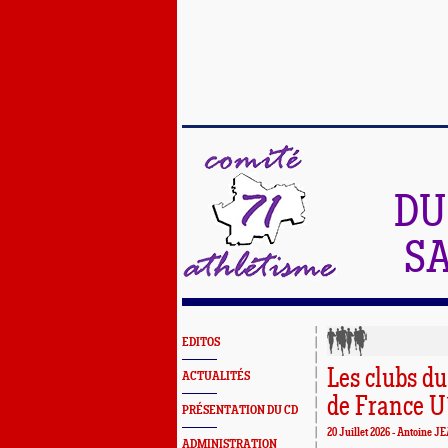
DU
SA
EDITOS
Les clubs d
ACTUALITÉS
de France U
PRÉSENTATION DU CD
20 Juillet 2026 -
Antoine J
ADMINISTRATION