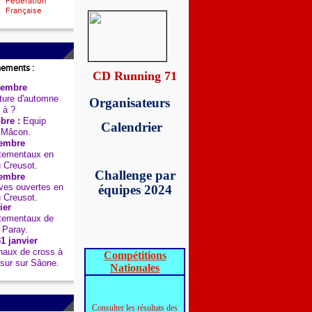
Fédération
Française
nements :
CD Running 71
tembre
ure d'automne
Organisateurs
 à ?
bre :
Equip
Calendrier
 Mâcon.
embre
tementaux en
u Creusot.
Challenge par
embre
es ouvertes en
équipes 2024
u Creusot.
ier
tementaux de
 Paray.
1 janvier
aux de cross à
Compétitions
sur sur Sâone.
Nationales
Consulter les résultats des