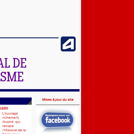
L DE
ISME
Mises à jour du site
naire
L'ouvrage
richement
illustré, qui
retrace
l’Histoire de la