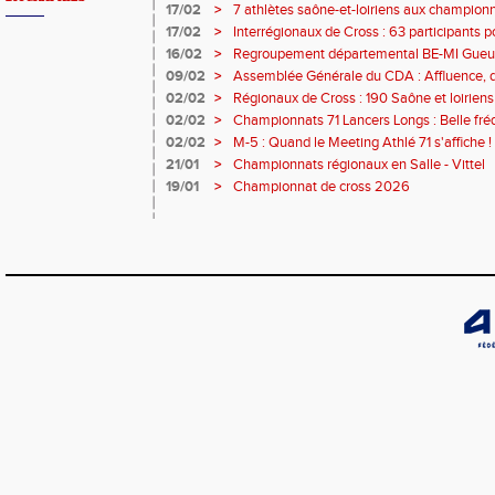
17/02
>
7 athlètes saône-et-loiriens aux championna
pour Céline BESSE !
17/02
>
Interrégionaux de Cross : 63 participants pou
- 3 podiums et 21 qualifiés !
16/02
>
Regroupement départemental BE-MI Gueugno
plein !
09/02
>
Assemblée Générale du CDA : Affluence, 
RDV !
02/02
>
Régionaux de Cross : 190 Saône et loiriens
02/02
>
Championnats 71 Lancers Longs : Belle fréq
performances au RDV ce samedi à Chalon 
02/02
>
M-5 : Quand le Meeting Athlé 71 s'affiche !
21/01
>
Championnats régionaux en Salle - Vittel
19/01
>
Championnat de cross 2026