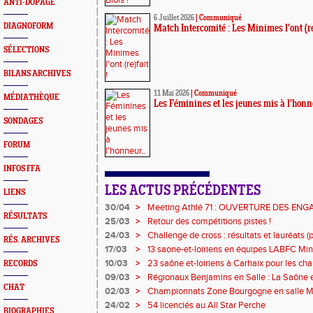
ANTI-DOPAGE
6 Juillet 2026
|
Communiqué
DIAGNOFORM
Match Intercomité : Les Minimes l'ont (re)
SÉLECTIONS
BILANS ARCHIVES
11 Mai 2026
|
Communiqué
MÉDIATHÈQUE
Les Féminines et les jeunes mis à l'honn
SONDAGES
FORUM
INFOS FFA
LES ACTUS PRÉCÉDENTES
LIENS
30/04
>
Meeting Athlé 71 : OUVERTURE DES EN
RÉSULTATS
25/03
>
Retour des compétitions pistes !
24/03
>
Challenge de cross : résultats et lauréats (pa
RÉS. ARCHIVES
17/03
>
13 saone-et-loiriens en équipes LABFC Min
couleurs de la Ligue à Metz
10/03
>
23 saône et-loiriens à Carhaix pour les c
RECORDS
Cross !
09/03
>
Régionaux Benjamins en Salle : La Saône et
CHAT
l'affiche !
02/03
>
Championnats Zone Bourgogne en salle Mi
médailles pour les athlètes du 71 !
24/02
>
54 licenciés au All Star Perche
BIOGRAPHIES