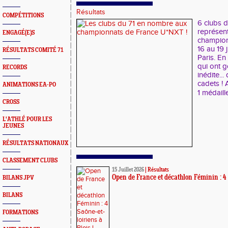
Résultats
COMPÉTITIONS
6 clubs 
représent
ENGAGÉ(E)S
champion
16 au 19 
RÉSULTATS COMITÉ 71
Paris. En
qui ont 
RECORDS
inédite..
cadets ! 
ANIMATIONS EA-PO
1 médaille
CROSS
L'ATHLÉ POUR LES
JEUNES
RÉSULTATS NATIONAUX
CLASSEMENT CLUBS
15 Juillet 2026
|
Résultats
Open de France et décathlon Féminin : 4 S
BILANS JPV
BILANS
FORMATIONS