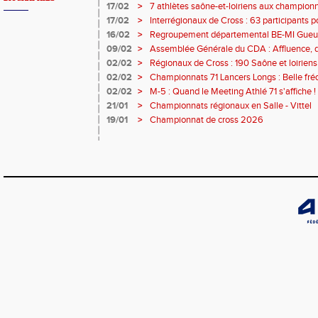
17/02
>
7 athlètes saône-et-loiriens aux championna
pour Céline BESSE !
17/02
>
Interrégionaux de Cross : 63 participants pou
- 3 podiums et 21 qualifiés !
16/02
>
Regroupement départemental BE-MI Gueugno
plein !
09/02
>
Assemblée Générale du CDA : Affluence, 
RDV !
02/02
>
Régionaux de Cross : 190 Saône et loiriens
02/02
>
Championnats 71 Lancers Longs : Belle fréq
performances au RDV ce samedi à Chalon 
02/02
>
M-5 : Quand le Meeting Athlé 71 s'affiche !
21/01
>
Championnats régionaux en Salle - Vittel
19/01
>
Championnat de cross 2026