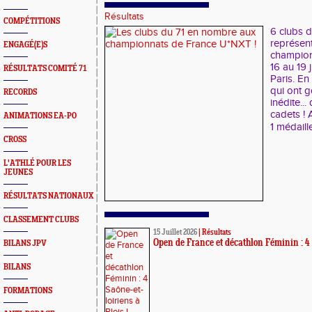
Résultats
COMPÉTITIONS
6 clubs 
représent
ENGAGÉ(E)S
champion
16 au 19 
RÉSULTATS COMITÉ 71
Paris. En
qui ont 
RECORDS
inédite..
cadets ! 
ANIMATIONS EA-PO
1 médaille
CROSS
L'ATHLÉ POUR LES
JEUNES
RÉSULTATS NATIONAUX
CLASSEMENT CLUBS
15 Juillet 2026
|
Résultats
Open de France et décathlon Féminin : 4 S
BILANS JPV
BILANS
FORMATIONS