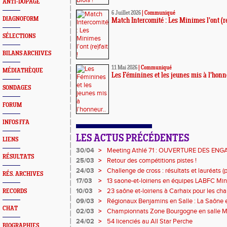
ANTI-DOPAGE
6 Juillet 2026
|
Communiqué
DIAGNOFORM
Match Intercomité : Les Minimes l'ont (re)
SÉLECTIONS
BILANS ARCHIVES
11 Mai 2026
|
Communiqué
MÉDIATHÈQUE
Les Féminines et les jeunes mis à l'honn
SONDAGES
FORUM
INFOS FFA
LES ACTUS PRÉCÉDENTES
LIENS
30/04
>
Meeting Athlé 71 : OUVERTURE DES EN
RÉSULTATS
25/03
>
Retour des compétitions pistes !
24/03
>
Challenge de cross : résultats et lauréats (pa
RÉS. ARCHIVES
17/03
>
13 saone-et-loiriens en équipes LABFC Min
couleurs de la Ligue à Metz
10/03
>
23 saône et-loiriens à Carhaix pour les c
RECORDS
Cross !
09/03
>
Régionaux Benjamins en Salle : La Saône et
CHAT
l'affiche !
02/03
>
Championnats Zone Bourgogne en salle Mi
médailles pour les athlètes du 71 !
24/02
>
54 licenciés au All Star Perche
BIOGRAPHIES