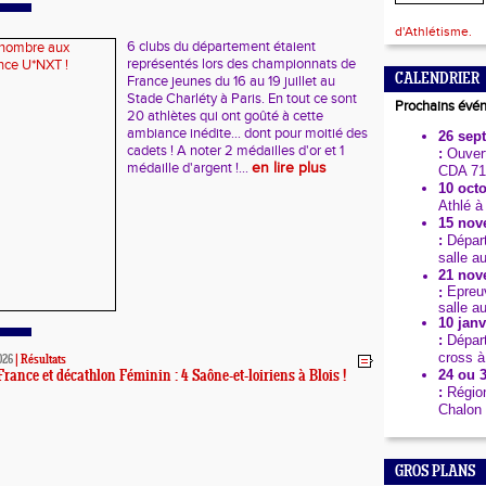
d'Athlétisme.
6 clubs du département étaient
représentés lors des championnats de
CALENDRIER
France jeunes du 16 au 19 juillet au
Stade Charléty à Paris. En tout ce sont
Prochains évé
20 athlètes qui ont goûté à cette
ambiance inédite... dont pour moitié des
26 sep
cadets ! A noter 2 médailles d'or et 1
:
Ouvert
médaille d'argent !...
en lire plus
CDA 71
10 octo
Athlé à
15 nov
:
Dépar
salle a
21 nov
Epreuv
:
salle a
10 janv
:
Dépar
cross à
026
|
Résultats
24 ou 3
rance et décathlon Féminin : 4 Saône-et-loiriens à Blois !
:
Région
Chalon 
GROS PLANS