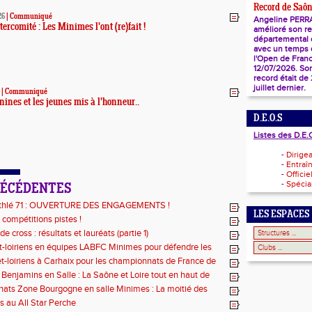
Record de Saôn
26
|
Communiqué
Angeline PERR
ercomité : Les Minimes l'ont (re)fait !
amélioré son r
départemental
avec un temps d
l'Open de Franc
12/07/2026. So
record était de
juillet dernier.
|
Communiqué
ines et les jeunes mis à l'honneur..
D.E.O.S
Listes des D.E.
-
Dirige
-
Entraî
-
Officie
-
Spécial
RÉCÉDENTES
thlé 71 : OUVERTURE DES ENGAGEMENTS !
LES ESPACES
 compétitions pistes !
e cross : résultats et lauréats (partie 1)
t-loiriens en équipes LABFC Minimes pour défendre les
e la Ligue à Metz
t-loiriens à Carhaix pour les championnats de France de
Benjamins en Salle : La Saône et Loire tout en haut de
ts Zone Bourgogne en salle Minimes : La moitié des
our les athlètes du 71 !
s au All Star Perche