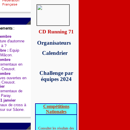
Fédération
Française
nements :
CD Running 71
tembre
ure d'automne
Organisateurs
 à ?
bre :
Equip
Calendrier
 Mâcon.
embre
tementaux en
u Creusot.
Challenge par
embre
es ouvertes en
équipes 2024
u Creusot.
ier
tementaux de
 Paray.
1 janvier
aux de cross à
Compétitions
sur sur Sâone.
Nationales
Consulter les résultats des