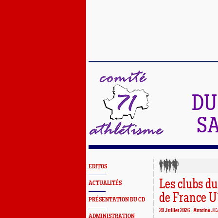
DU
SA
EDITOS
Les clubs d
ACTUALITÉS
de France U
PRÉSENTATION DU CD
20 Juillet 2026 -
Antoine J
ADMINISTRATION