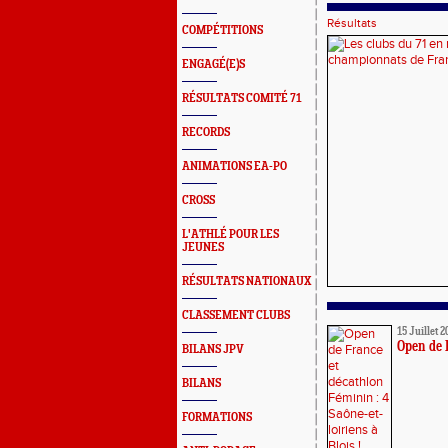
Résultats
COMPÉTITIONS
ENGAGÉ(E)S
RÉSULTATS COMITÉ 71
RECORDS
ANIMATIONS EA-PO
CROSS
L'ATHLÉ POUR LES
JEUNES
RÉSULTATS NATIONAUX
CLASSEMENT CLUBS
15 Juillet 2
Open de F
BILANS JPV
BILANS
FORMATIONS