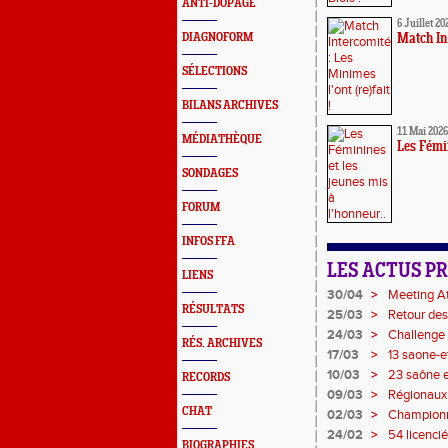
ANTI-DOPAGE
6 Juillet 20
DIAGNOFORM
Match Int
SÉLECTIONS
BILANS ARCHIVES
11 Mai 2026
MÉDIATHÈQUE
Les Fémin
SONDAGES
FORUM
INFOS FFA
LES ACTUS P
LIENS
30/04
>
Meeting A
RÉSULTATS
25/03
>
Retour des
24/03
>
Challenge d
RÉS. ARCHIVES
17/03
>
13 saone-e
couleurs d
10/03
>
23 saône e
RECORDS
Cross !
09/03
>
Régionaux 
l'affiche !
CHAT
02/03
>
Championna
médailles p
24/02
>
54 licencié
BIOGRAPHIES