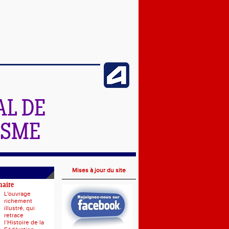
L DE
ISME
Mises à jour du site
naire
L'ouvrage
richement
illustré, qui
retrace
l’Histoire de la