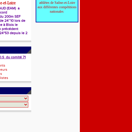
athlètes de Saône-et-Loire
e-et-Loire
aux différentes compétitions
AUD (EAM) a
nationales
ecord
 du 200m SEF
e 24’’10 lors de
e à Blois le
n précédent
 24"53 depuis le 2
O.S du comité 71
ants
neurs
ls
istes