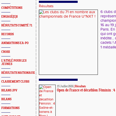
Résultats
COMPÉTITIONS
6 clubs 
représent
ENGAGÉ(E)S
champion
16 au 19 
RÉSULTATS COMITÉ 71
Paris. En
qui ont 
RECORDS
inédite..
cadets ! 
ANIMATIONS EA-PO
1 médaille
CROSS
L'ATHLÉ POUR LES
JEUNES
RÉSULTATS NATIONAUX
CLASSEMENT CLUBS
15 Juillet 2026
|
Résultats
Open de France et décathlon Féminin : 4 S
BILANS JPV
BILANS
FORMATIONS