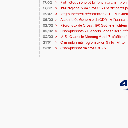
17/02
>
7 athlètes saône-et-loiriens aux championna
pour Céline BESSE !
17/02
>
Interrégionaux de Cross : 63 participants pou
- 3 podiums et 21 qualifiés !
16/02
>
Regroupement départemental BE-MI Gueugno
plein !
09/02
>
Assemblée Générale du CDA : Affluence, 
RDV !
02/02
>
Régionaux de Cross : 190 Saône et loiriens
02/02
>
Championnats 71 Lancers Longs : Belle fréq
performances au RDV ce samedi à Chalon 
02/02
>
M-5 : Quand le Meeting Athlé 71 s'affiche !
21/01
>
Championnats régionaux en Salle - Vittel
19/01
>
Championnat de cross 2026