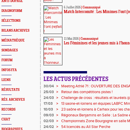
ANTI-DOPAGE
6 Juillet 2026
|
Communiqué
DIAGNOFORM
Match Intercomité : Les Minimes l'ont (re)
SÉLECTIONS
BILANS ARCHIVES
11 Mai 2026
|
Communiqué
MÉDIATHÈQUE
Les Féminines et les jeunes mis à l'honn
SONDAGES
FORUM
INFOS FFA
LES ACTUS PRÉCÉDENTES
LIENS
30/04
>
Meeting Athlé 71 : OUVERTURE DES EN
RÉSULTATS
25/03
>
Retour des compétitions pistes !
24/03
>
Challenge de cross : résultats et lauréats (pa
RÉS. ARCHIVES
17/03
>
13 saone-et-loiriens en équipes LABFC Min
couleurs de la Ligue à Metz
10/03
>
23 saône et-loiriens à Carhaix pour les c
RECORDS
Cross !
09/03
>
Régionaux Benjamins en Salle : La Saône et
CHAT
l'affiche !
02/03
>
Championnats Zone Bourgogne en salle Mi
médailles pour les athlètes du 71 !
24/02
>
54 licenciés au All Star Perche
BIOGRAPHIES